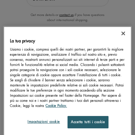
Get more details or
contact us
if you have questions
about international shipping.
CAMBIA LA POSIZIONE.
La tua privacy
Usiamo i cookie, compresi quelli dei nostri partner, per garantirti la migliore
esperienza di navigazione, analizzare il traffico sul nostro sito e, previo
DEO PURE NATURAL PROTECT
DEO PURE ROLL-ON 48H
consenso, mostrarti annunci personalizzati sui siti internet di terze parti e per
24H DEODORANT CARE 75ML
ANTIPERSPIRANT 75ML
fornirti le funzionalità relative ai social media. Cliccando i pulsanti sottostanti
potrai proseguire la navigazione con i soli cookie necessari, selezionare le
Deodorante 24 ore Certificazione
Deodorante Roll-on antitraspirante
singole categorie di cookie oppure accettare l’installazione di tutti i cookie.
biologica
Se scegli di chiudere il banner senza selezionare i cookie, saranno
4.3
4.8
mantenute le impostazioni predefinite relative ai soli cookie necessari. Potrai
Un formato disponibile
Un formato disponibile
modificare le tue preferenze in ogni momento accedendo alla sezione
Impostazioni sui cookie presente nel footer della Homepage. Per sapere di
75 ML
75 ML
più su come noi e i nostri partner trattiamo i tuoi dati personali attraverso i
Cookie, leggi la nostra
Cookie Policy.
SCOPRI DI PIÙ
SCOPRI DI PIÙ
Impostazioni cookie
Accetta tutti i cookie