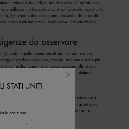
tine quotidiana, ma individuare la texture più adatta alle
ere la pelle più morbida, elastica e confortevole, soprattutto
anza, il momento di applicazione e la scelta del prodotto:
urro corpo è più indicato quando serve una sensazione
esigenze da osservare
e. Quando la pelle appare disidratata, ruvida o poco
un massaggio regolare su gambe, braccia, addome e zone più
exture più ricche, come i burri corpo, possono offrire una
 lozioni corpo sono spesso più pratiche nel quotidiano.
utriente?
I STATI UNITI
rende l’applicazione più sensoriale e può lasciare sulla
nare una routine dedicata a una pelle dall’aspetto più
exture diverse per idratare, nutrire, rivitalizzare o
ia la posizione.
le proposte
Lait Corporel
e agli oli e sieri.