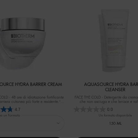
URCE HYDRA BARRIER CREAM
AQUASOURCE HYDRA BAR
CLEANSER
LD - 48 ore di idratazione fortificante
FACE THE COLD - Detergente da crema
rriera cutanea più forte e resistente.¹ ¹
che non asciuga e che lenisce e raf
entale su 40 donne dopo 1 applicazione.
barriera cutanea fin dal primo uti
4.7
0.0
na un Formato
Un formato disponibile
150 ML