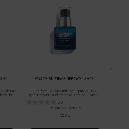
RIER
FORCE SUPREME REBOOT SHOT
AQ
 a schiuma
Una formula con Vitamina C pura al 12%
Gel idratan
forza la
specificamente studiata come siero per il viso e il
lizzo.
contorno occhi per gli uomini
0.0
Un formato disponibile
Selez
30 ML