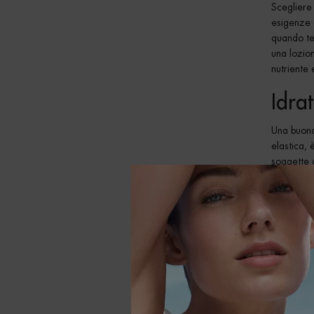
Scegliere
esigenze 
quando ten
una lozio
nutriente 
Idra
Una buona
elastica, 
soggette 
sensazione
Crem
La scelta
pelle una
tonico e l
migliorare