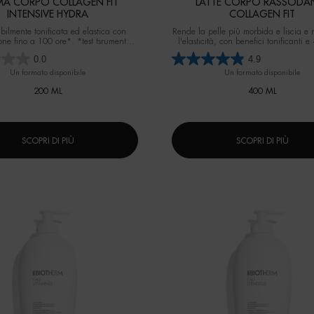
MA CORPO COLLAGEN FIT
LATTE CORPO RASSODA
INTENSIVE HYDRA
COLLAGEN FIT
sibilmente tonificata ed elastica con
Rende la pelle più morbida e liscia e 
one fino a 100 ore*. *test tsrumentale
l'elasticità, con benefici tonificanti e
su 28 donne
idratazione (test strumentale su 24
0.0
4.9
Un formato disponibile
Un formato disponibile
200 ML
400 ML
SCOPRI DI PIÙ
SCOPRI DI PIÙ