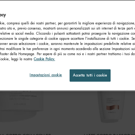
vacy
 CORPO
Creme Corpo
ie, compresi quelli dei nostri partner, per garantirti la migliore esperienza di navigazione
nostro sito e, previo consenso, mostrarti annunci personalizzati sui siti internet di terze parti 
relative ai social media. Cliccando i pulsanti sottostanti potrai proseguire la navigazione con
lezionare le singole categorie di cookie oppure accettare l’installazione di tutti i cookie. Se
anner senza selezionare i cookie, saranno mantenute le impostazioni predefinite relative ai
otrai modificare le tue preferenze in ogni momento accedendo alla sezione Impostazioni su
footer della Homepage. Per sapere di più su come noi e i nostri partner trattiamo i tuoi dat
NOVITÀ
Cookie, leggi la nostra
Cookie Policy.
Impostazioni cookie
Accetta tutti i cookie