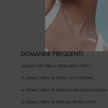
Come 
Il moment
distribui
sufficient
regolarit
DOMANDE FREQUENTI
QUANDO METTERE LA CREMA PER IL CORPO?
LA CREMA CORPO VA MESSA TUTTI I GIORNI?
LA CREMA CORPO VA APPLICATA SULLA PELLE BAGNATA
LA CREMA CORPO VA BENE ANCHE PER IL VISO?