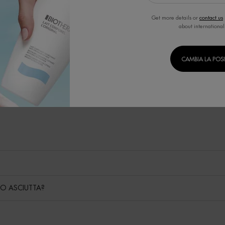
applicare la crema corpo perché renda al 
Get more details or
contact us
o ideale è dopo la doccia o il bagno, quando la pelle è pulita e ancora 
about international
to con movimenti ampi, insistendo sulle zone più secche come gomiti, ginoc
e a massaggiare senza lasciare residui eccessivi
: la pelle dovrebbe risul
à, la crema corpo diventa un gesto semplice ma essenziale per mantenere u
CAMBIA LA POS
 O ASCIUTTA?