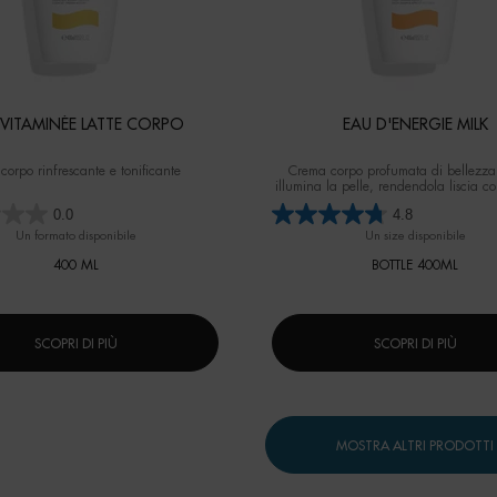
 VITAMINÉE LATTE CORPO
EAU D'ENERGIE MILK
 corpo rinfrescante e tonificante
Crema corpo profumata di bellezza
illumina la pelle, rendendola liscia c
0.0
4.8
Un formato disponibile
Un size disponibile
400 ML
BOTTLE 400ML
SCOPRI DI PIÙ
SCOPRI DI PIÙ
MOSTRA ALTRI PRODOTTI