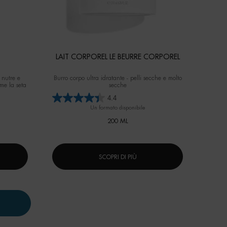
LAIT CORPOREL LE BEURRE CORPOREL
 nutre e
Burro corpo ultra idratante - pelli secche e molto
ome la seta
secche
4.4
Un formato disponibile
200 ML
SCOPRI DI PIÙ