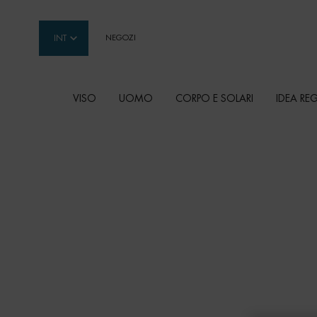
INT
NEGOZI
VISO
UOMO
CORPO E SOLARI
IDEA RE
Contenuto principale
IDRATANTI CORPO
Prenditi cura della pelle secca e disidratata con i
corpo Biotherm super idratanti e nutrienti.