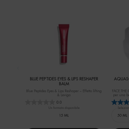
BLUE PEPTIDES EYES & LIPS RESHAPER
AQUASO
BALM
Blue Peptides Eyes & Lips Reshaper – Effetto lifting
FACE THE CO
& Leviga
per una ba
Test strum
0.0
Un formato disponibile
Selezio
15 ML