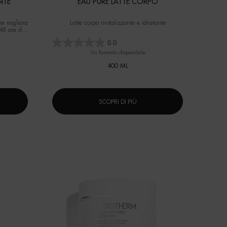
NTE
EAU PURE LATTE CORPO
ne migliora
Latte corpo rivitalizzante e idratante
 48 ore di
 donne).
0.0
Un formato disponibile
400 ML
SCOPRI DI PIÙ