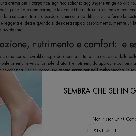
 una
crema per il corpo
non significa soltanto aggiungere un gesto alla rou
della pelle. Le
creme corpo
, le lozioni e i burri idratanti aiutano a manten
de a seccarsi, tirare o perdere luminosità. La differenza la fanno la cost
ne leggera è ideale quando si desidera rapido assorbimento, mentre un b
e avvolgente.
tazione, nutrimento e comfort: le 
 crema corpo dovrebbe rispondere prima di tutto alle esigenze della pell
è utile orientarsi verso formule idratanti e nutrienti, da applicare con 
a secchezza. Per chi cerca una
crema corpo per pelli molto secche
, le t
 di comfort più intensa; per chi preferisce un gesto più fresco, invece, le
a profumata, rassodante o ultra-n
SEMBRA CHE SEI IN GL
 può dipendere anche dall’effetto desiderato. Una
crema corpo profumata
 scia delicata, mentre una
crema rassodante corpo
è pensata per accompag
evigato. Nella gamma Biotherm, ad esempio, i trattamenti corpo includono t
Non in stati Uniti? Camb
 l’aspetto di elasticità e morbidezza della pelle, dalla
linea Collagen Fit
al