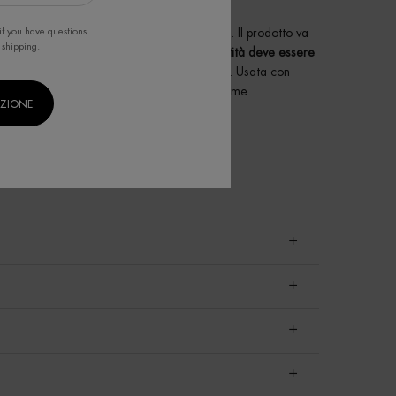
meglio
if you have questions
leggermente umida oppure appena asciugata. Il prodotto va
 shipping.
chia e parte inferiore delle gambe.
La quantità deve essere
tare morbida e confortevole, non appesantita. Usata con
na pelle dall’aspetto più luminoso e uniforme.
IZIONE.